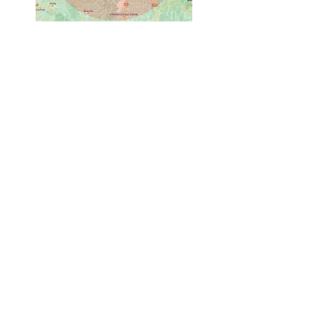
Nous contacter
Pro 71 Débarras
Benoit GAMET
7d Route du Gros Chêne
71210 Saint Eusèbe
06 01 48 15 92
Nous contacter
Dernier avis clients
Nom: L F
Notez nos services : ⭐⭐⭐⭐⭐
Merci à Mr Gamet pour sa réactivité et