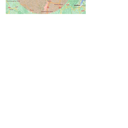
© 2026 Pro71 Débarras
7d Route du Gros Chêne, 71210 Saint-Eusèbe
06 01 48 15 92
Professionnel du débarras, vide maisons,
appartement, cave, grenier, garage, et
encombrant extérieur, syndrome de
Diogène
Chalon-sur-Saône
,
Mâcon
,
Tournus
,
Chagny
,
Louhans
,
Autun
,
Montchanin
,
Givry,
Montceau-
les-Mines
,
Le-Creusot
,
Saint-Vallier
,
Blanzy
,
Gueugnon
,
Digoin
,
Paray-le-Monial
,
Bourbon-
Lancy
,
Cuisery
,
Cluny
,
Saint-Marcel
,
Saint-Rémy
,
Crissey
,
Varennes-le-Grand
,
Ouroux-sur-Saône
,
Sennecey-le-Grand,
Dracy-le-Fort
,
Châtenoy-