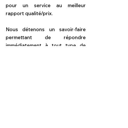
pour un service au meilleur
rapport qualité/prix.
Nous détenons un savoir-faire
permettant de répondre
immédiatement à tout type de
demandes avec discrétion, rapide,
et professionnalisme.
© 2026 Pro71 Débarras
7d Route du Gros Chêne, 71210 Saint-Eusèbe
06 01 48 15 92
Professionnel du débarras, vide maisons,
appartement, cave, grenier, garage, et
encombrant extérieur, syndrome de
Diogène