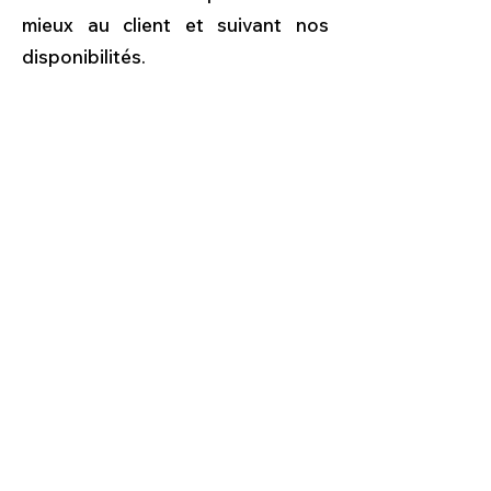
mieux au client et suivant nos
disponibilités.
Quel est le prix d'un vide
cave, grenier, garage,
Commerce et
dépendances ?
Le prix d'un vide cave, grenier, garage,
commerce et dépendances dépend de
plusieurs critères.
Chaque intervention
est différente, c'est pourquoi nous
réalisons systématiquement un devis
gratuit et personnalisé avant toute
prestation
.