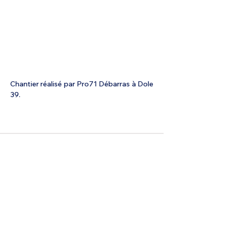
Chantier réalisé par Pro71 Débarras à 
Dole 
39.
Précédent
Suivant
< Retour
© 2026 Pro71 Débarras